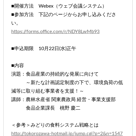
■開催方法 Webex（ウェブ会議システム）
■参加方法 下記のページからお申し込みくださ
い。
https://forms.office.com/r/NDY8LwMb93
■申込期限 10月22日(水)正午
■内容
演題：食品産業の持続的な発展に向けて
～新たな計画認定制度の下で、環境負荷の低
減等に取り組む事業者を支援！～
講師：農林水産省 関東農政局 経営・事業支援部
食品企業課長 桃野 慶二
＜参考＞みどりの食料システム戦略とは
http://tokorozawa-hotmail.jp/jump.cgi?p=2&n=1547