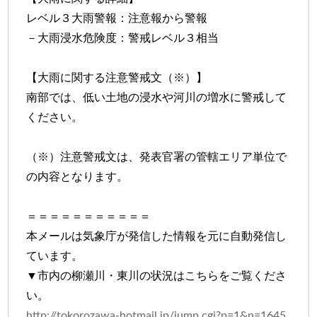
レベル３大雨警報：注意報から警報
－大雨浸水危険度：警戒レベル３相当
【大雨に関する注意警戒文（※）】
南部では、低い土地の浸水や河川の増水に警戒して
ください。
（※）注意警戒文は、発表官署の管轄エリア単位で
の内容となります。
＝＝＝＝＝＝＝＝＝＝＝
本メールは気象庁が発信した情報を元に自動発信し
ています。
▼市内の柳瀬川・東川の状況はこちらをご覧くださ
い。
http://tokorozawa-hotmail.jp/jump.cgi?p=1&n=1645