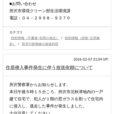
■お問い合わせ
所沢市環境クリーン部生活環境課
電話：０４－２９９８－９３７０
カテゴリ
防犯情報（不審者･犯罪の発生）
/
防犯情報（啓発･注意喚
起）
/
防災行政無線の放送内容
2026-02-07 21:04 UP!
住居侵入事件発生に伴う放送依頼について
所沢警察署からお知らせします。
本日午後６時１５分ころ、所沢市北秋津地内の一戸
建て住宅で、犯人が１階の窓ガラスを割って住宅内
に侵入し、逃走した事件が発生しました。
十分注意してください。