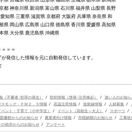
京都 神奈川県 新潟県 富山県 石川県 福井県 山梨県 長野
 愛知県 三重県 滋賀県 京都府 大阪府 兵庫県 奈良県 和
根県 岡山県 広島県 山口県 徳島県 香川県 愛媛県 高知県
本県 大分県 鹿児島県 沖縄県
＝＝＝＝
庁が発信した情報を元に自動発信しています。
室
報（不審者･犯罪の発生）
/
防犯情報（啓発･注意喚起）
/
迷い人のお知ら
学スモッグ・ＰＭ２．５情報
/
高温注意情報
/
放射線情報
/
人材募集
/
イベント・子育て（小中学生）
/
イベント（高校生～大人）
/
スポーツ
/
図書館からのお知らせ
/
農業者向け情報
/
市税納期のお知らせ
/
工事状
その他市からのお知らせ
/
アンケート