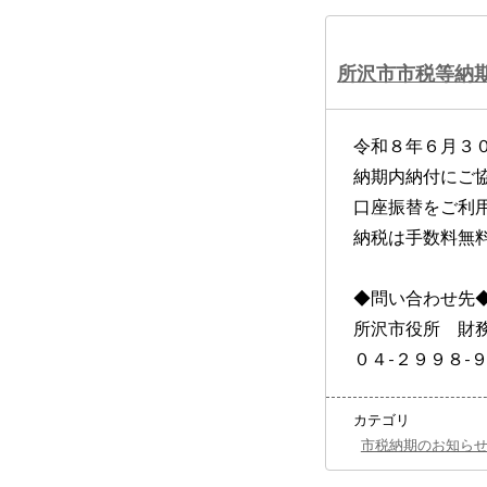
所沢市市税等納
令和８年６月３
納期内納付にご
口座振替をご利
納税は手数料無
◆問い合わせ先
所沢市役所 財
０４‐２９９８‐
カテゴリ
市税納期のお知ら