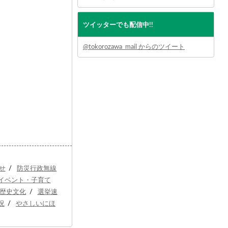
ツイッターでも配信中!!
@tokorozawa_mail からのツイート
せ
/
防災行政無線
イベント・子育て
歴史文化
/
選挙速
況
/
やさしいにほ