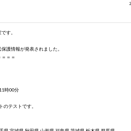
室です。
民保護情報が発表されました。
＝＝＝＝
」
11時00分
ートのテストです。
手県 宮城県 秋田県 山形県 福島県 茨城県 栃木県 群馬県