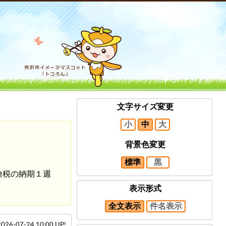
文字サイズ変更
小
中
大
背景色変更
標準
黒
険税の納期１週
表示形式
全文表示
件名表示
2026-07-24 10:00 UP!