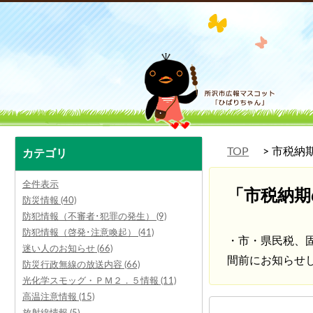
TOP
市税納
カテゴリ
全件表示
「市税納期
防災情報 (40)
防犯情報（不審者･犯罪の発生） (9)
防犯情報（啓発･注意喚起） (41)
・市・県民税、
迷い人のお知らせ (66)
間前にお知らせ
防災行政無線の放送内容 (66)
光化学スモッグ・ＰＭ２．５情報 (11)
高温注意情報 (15)
放射線情報 (5)