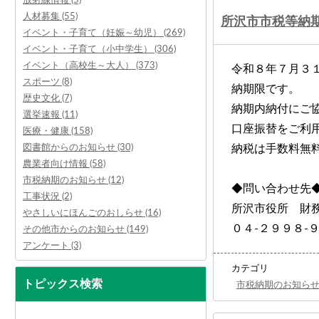
人材募集 (55)
所沢市市税等納
イベント・子育て（妊娠～幼児） (269)
イベント・子育て（小中学生） (306)
イベント（高校生～大人） (373)
令和８年７月３
スポーツ (8)
納期限です。
歴史文化 (7)
納期内納付にご
選挙速報 (11)
口座振替をご利
医療・健康 (158)
図書館からのお知らせ (30)
納税は手数料無
農業者向け情報 (58)
市税納期のお知らせ (12)
◆問い合わせ先
工事状況 (2)
所沢市役所 財
やさしいにほんごのおしらせ (16)
０４‐２９９８‐
その他市からのお知らせ (149)
アンケート (3)
カテゴリ
トピックス検索
市税納期のお知ら