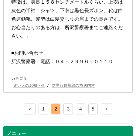
特徴は、身長１５８センチメートルくらい、上衣は
灰色の半袖Ｔシャツ、下衣は黒色長ズボン、靴は白
色運動靴、髪型は白髪交じりの肩までの長さです。
お心当たりのある方は、所沢警察署までご連絡くだ
さい。」
■お問い合わせ
所沢警察署 電話：０４－２９９６－０１１０
カテゴリ
迷い人のお知らせ
/
防災行政無線の放送内容
＜
1
2
3
4
5
＞
メニュー