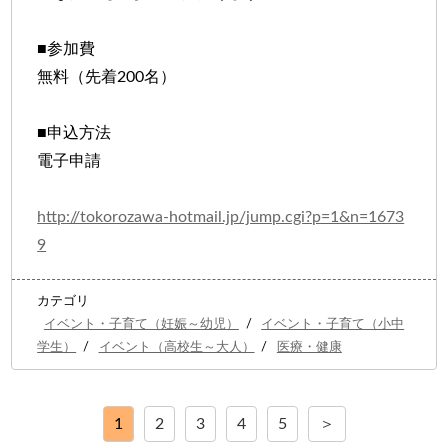
■参加費
無料（先着200名）
■申込方法
電子申請
http://tokorozawa-hotmail.jp/jump.cgi?p=1&n=1673
9
カテゴリ
イベント・子育て（妊娠～幼児）
/
イベント・子育て（小中
学生）
/
イベント（高校生～大人）
/
医療・健康
1
2
3
4
5
＞