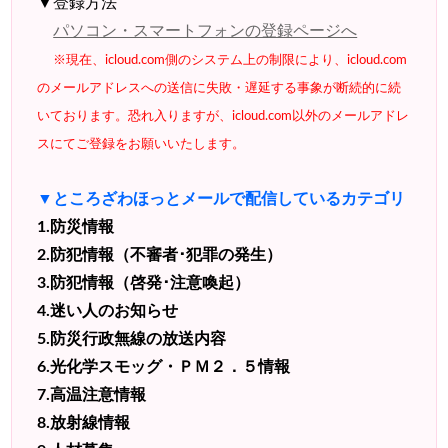
▼登録方法
パソコン・スマートフォンの登録ページへ
※現在、icloud.com側のシステム上の制限により、icloud.com
のメールアドレスへの送信に失敗・遅延する事象が断続的に続
いております。恐れ入りますが、icloud.com以外のメールアドレ
スにてご登録をお願いいたします。
▼ところざわほっとメールで配信しているカテゴリ
1.防災情報
2.防犯情報（不審者･犯罪の発生）
3.防犯情報（啓発･注意喚起）
4.迷い人のお知らせ
5.防災行政無線の放送内容
6.光化学スモッグ・ＰＭ２．５情報
7.高温注意情報
8.放射線情報