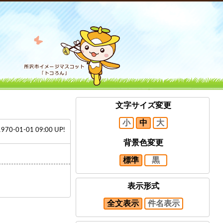
文字サイズ変更
小
中
大
1970-01-01 09:00 UP!
背景色変更
標準
黒
表示形式
全文表示
件名表示