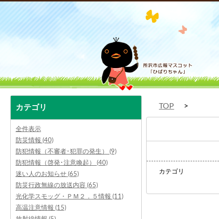
TOP
カテゴリ
全件表示
防災情報 (40)
防犯情報（不審者･犯罪の発生） (9)
防犯情報（啓発･注意喚起） (40)
カテゴリ
迷い人のお知らせ (65)
防災行政無線の放送内容 (65)
光化学スモッグ・ＰＭ２．５情報 (11)
高温注意情報 (15)
放射線情報 (5)