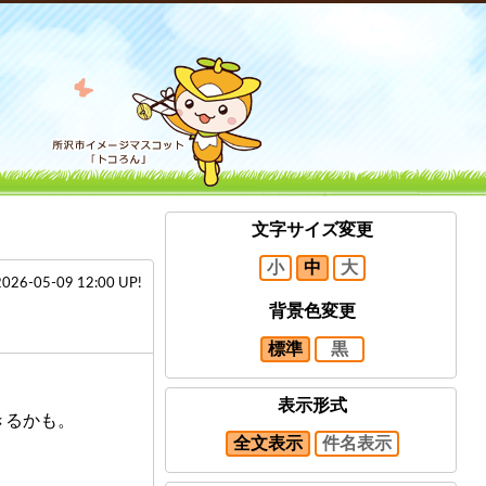
文字サイズ変更
小
中
大
2026-05-09 12:00 UP!
背景色変更
標準
黒
表示形式
きるかも。
全文表示
件名表示