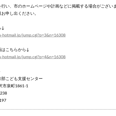
を行い、市のホームページや計画などに掲載する場合がござい
日お申し出ください。
ら↓
a-hotmail.jp/jump.cgi?p=3&n=16308
画はこちらから↓
a-hotmail.jp/jump.cgi?p=4&n=16308
＞
来部こども支援センター
沢市泉町1861-1
238
197