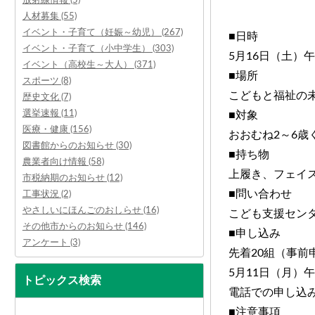
人材募集 (55)
イベント・子育て（妊娠～幼児） (267)
■日時
イベント・子育て（小中学生） (303)
5月16日（土）午
イベント（高校生～大人） (371)
■場所
スポーツ (8)
こどもと福祉の
歴史文化 (7)
選挙速報 (11)
■対象
医療・健康 (156)
おおむね2～6
図書館からのお知らせ (30)
■持ち物
農業者向け情報 (58)
上履き、フェイ
市税納期のお知らせ (12)
■問い合わせ
工事状況 (2)
やさしいにほんごのおしらせ (16)
こども支援センター 
その他市からのお知らせ (146)
■申し込み
アンケート (3)
先着20組（事前
5月11日（月）
トピックス検索
電話での申し込
■注意事項