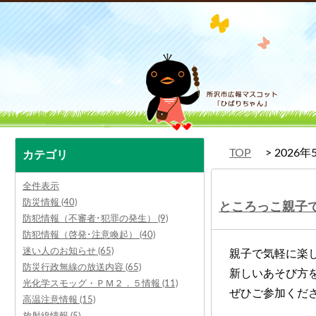
TOP
2026年
カテゴリ
全件表示
防災情報 (40)
ところっこ親子で
防犯情報（不審者･犯罪の発生） (9)
防犯情報（啓発･注意喚起） (40)
迷い人のお知らせ (65)
親子で気軽に楽
防災行政無線の放送内容 (65)
新しいあそび方
光化学スモッグ・ＰＭ２．５情報 (11)
ぜひご参加くだ
高温注意情報 (15)
放射線情報 (5)