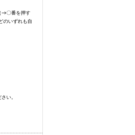
（→〇番を押す
どのいずれも自
ださい。