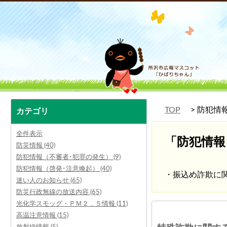
TOP
防犯情
カテゴリ
全件表示
「防犯情報
防災情報 (40)
防犯情報（不審者･犯罪の発生） (9)
防犯情報（啓発･注意喚起） (40)
・振込め詐欺に
迷い人のお知らせ (65)
防災行政無線の放送内容 (65)
光化学スモッグ・ＰＭ２．５情報 (11)
高温注意情報 (15)
放射線情報 (5)