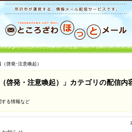
報（啓発･注意喚起）
（啓発・注意喚起）」カテゴリの配信内
関する情報など