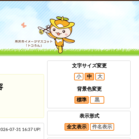
文字サイズ変更
小
中
大
容
背景色変更
標準
黒
表示形式
全文表示
件名表示
2026-07-31 16:37 UP!