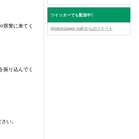
ツイッターでも配信中!!
○県警に来てく
@tokorozawa_mail からのツイート
」
を振り込んでく
ださい。